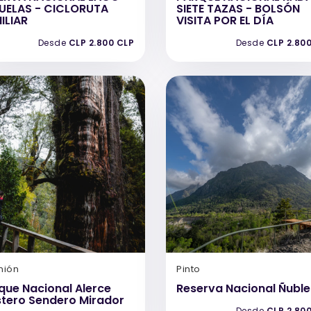
UELAS - CICLORUTA
SIETE TAZAS - BOLSÓN
ILIAR
VISITA POR EL DÍA
Desde
CLP 2.800 CLP
Desde
CLP 2.80
nión
Pinto
que Nacional Alerce
Reserva Nacional Ñuble
tero Sendero Mirador
Desde
CLP 2.80