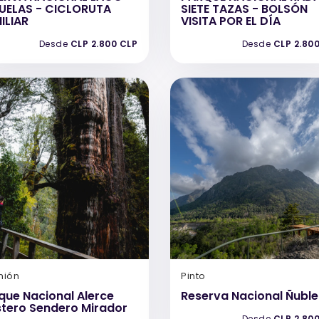
UELAS - CICLORUTA
SIETE TAZAS - BOLSÓN
ILIAR
VISITA POR EL DÍA
Desde
CLP 2.800 CLP
Desde
CLP 2.80
nión
Pinto
que Nacional Alerce
Reserva Nacional Ñuble
tero Sendero Mirador
Desde
CLP 2.80