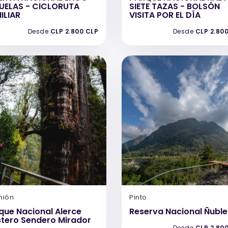
UELAS - CICLORUTA
SIETE TAZAS - BOLSÓN
ILIAR
VISITA POR EL DÍA
Desde
CLP 2.800 CLP
Desde
CLP 2.80
nión
Pinto
que Nacional Alerce
Reserva Nacional Ñuble
tero Sendero Mirador
Desde
CLP 2.80