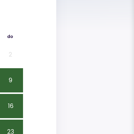
do
2
9
16
23