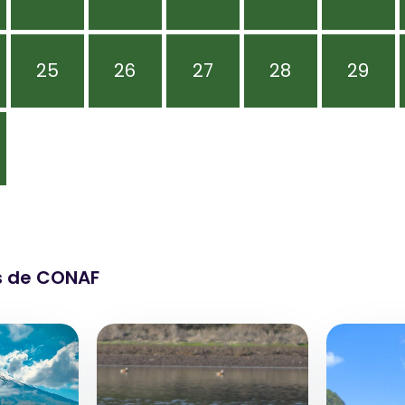
25
26
27
28
29
s de CONAF