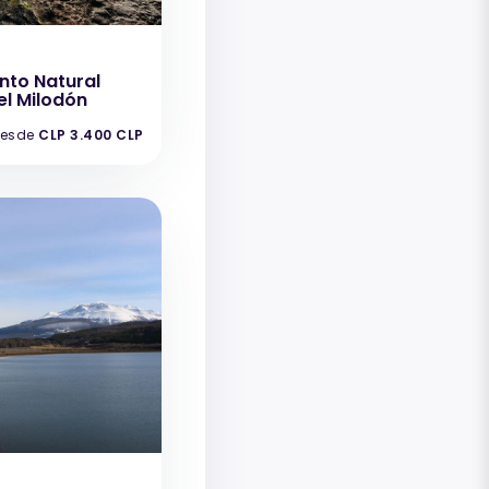
to Natural
l Milodón
esde
CLP 3.400 CLP
e