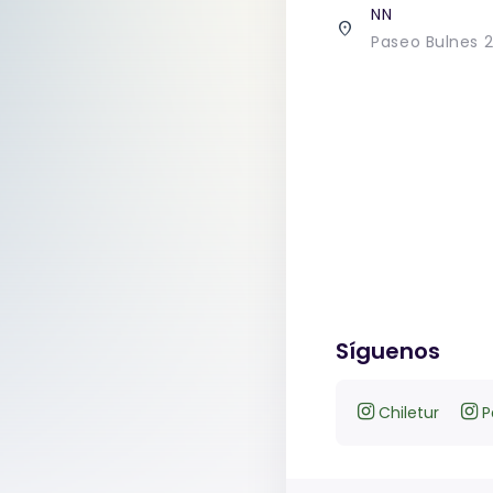
NN
place
Paseo Bulnes 2
Síguenos
Chiletur
P