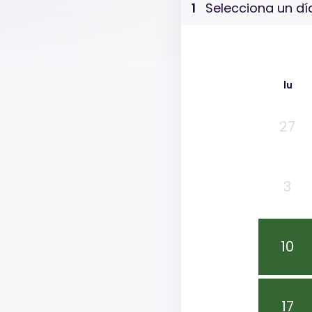
1
Selecciona un dí
lu
27
3
10
17