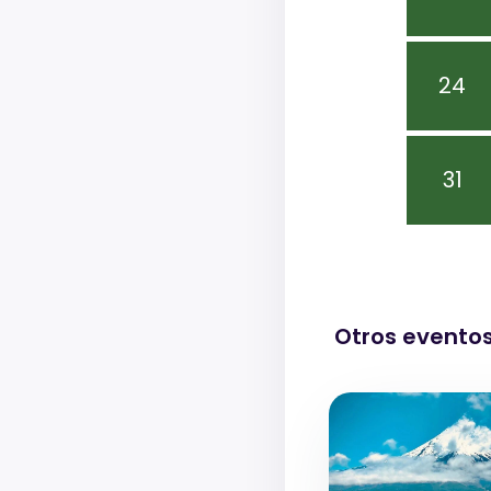
24
31
Otros evento