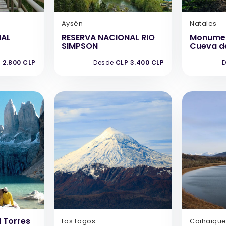
Aysén
Natales
NAL
RESERVA NACIONAL RIO
Monumen
SIMPSON
Cueva de
 2.800 CLP
Desde
CLP 3.400 CLP
D
 Torres
Los Lagos
Coihaiqu