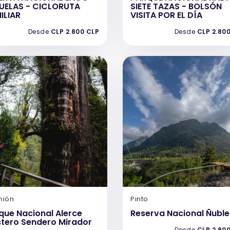
UELAS - CICLORUTA
SIETE TAZAS - BOLSÓN
ILIAR
VISITA POR EL DÍA
Desde
CLP 2.800 CLP
Desde
CLP 2.80
nión
Pinto
que Nacional Alerce
Reserva Nacional Ñuble
tero Sendero Mirador
Desde
CLP 2.80