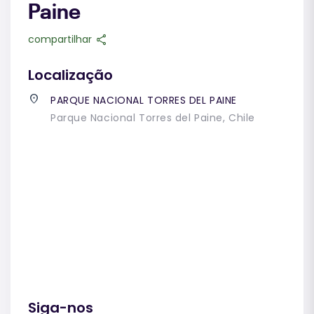
Paine
share
compartilhar
Localização
place
PARQUE NACIONAL TORRES DEL PAINE
Parque Nacional Torres del Paine, Chile
Siga-nos