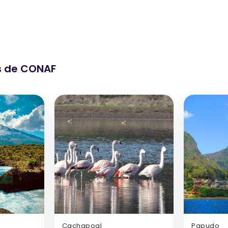
s de CONAF
Cachapoal
Papudo