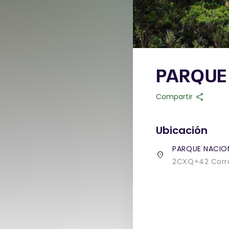
PARQUE
share
Compartir
Ubicación
PARQUE NACIO
place
2CXQ+42 Corra