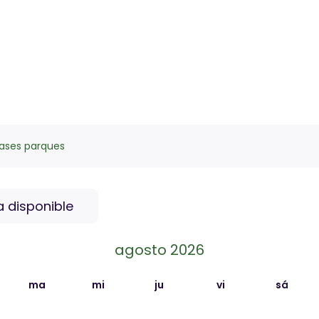
ases parques
a disponible
agosto 2026
ma
mi
ju
vi
sá