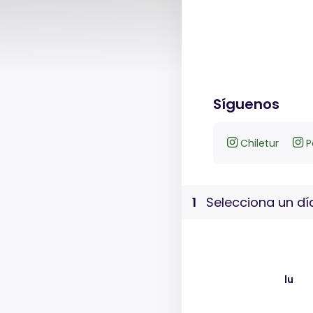
Síguenos
Chiletur
P
1
Selecciona un dí
lu