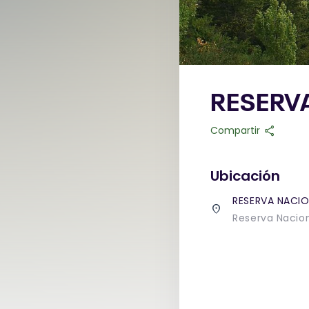
RESERV
share
Compartir
Ubicación
RESERVA NACIO
place
Reserva Nacion