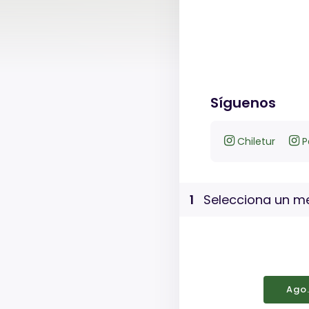
Síguenos
Chiletur
P
1
Selecciona un me
Ago