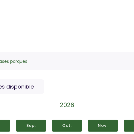
ases parques
s disponible
2026
.
Sep.
Oct.
Nov.