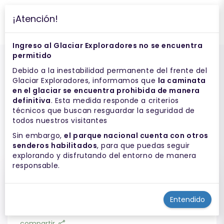
¡Atención!
desplegar navegación
Ingreso al Glaciar Exploradores no se encuentra
permitido
Debido a la inestabilidad permanente del frente del
Glaciar Exploradores, informamos que
la caminata
en el glaciar se encuentra prohibida de manera
definitiva
. Esta medida responde a criterios
técnicos que buscan resguardar la seguridad de
todos nuestros visitantes
Sin embargo,
el parque nacional cuenta con otros
senderos habilitados
, para que puedas seguir
explorando y disfrutando del entorno de manera
responsable.
PARQUE NACIONAL
Entendido
LAGUNA SAN RAFAEL
share
compartir