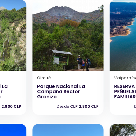
Olmué
Valparaís
 La
Parque Nacional La
RESERVA
r
Campana Sector
PEÑUELA
a
Granizo
FAMILIAR
 2.800 CLP
Desde
CLP 2.800 CLP