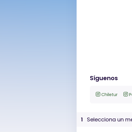
Síguenos
Chiletur
P
1
Selecciona un me