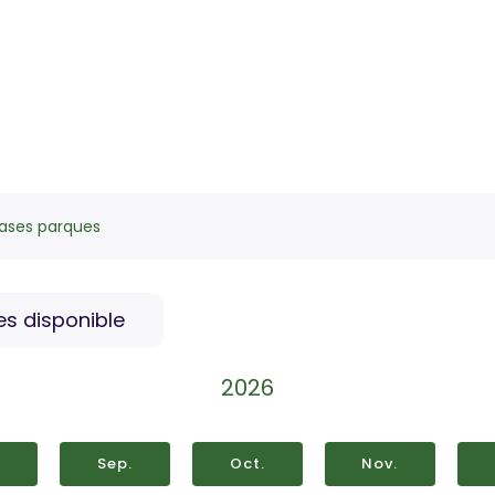
ases parques
s disponible
2026
.
Sep.
Oct.
Nov.