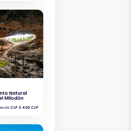
to Natural
l Milodón
esde
CLP 3.400 CLP