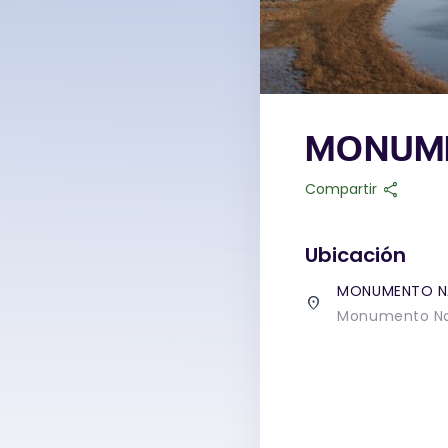
MONUME
share
Compartir
Ubicación
MONUMENTO N
place
Monumento Nat