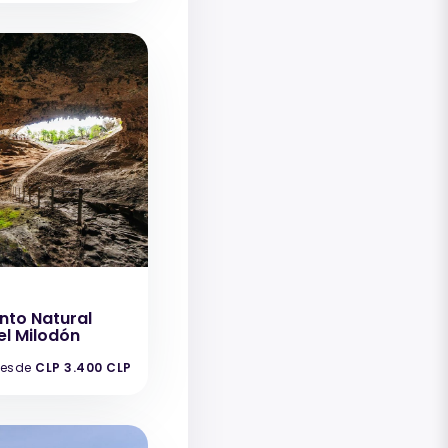
to Natural
l Milodón
esde
CLP 3.400 CLP