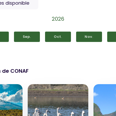
s disponible
2026
.
Sep.
Oct.
Nov.
s de CONAF