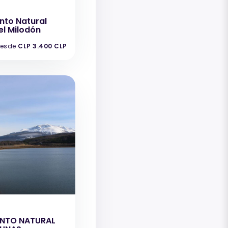
to Natural
l Milodón
esde
CLP 3.400 CLP
e
NTO NATURAL