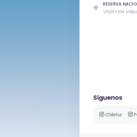
RESERVA NACIO
place
VG2F+XM Valpa
Síguenos
Chiletur
P