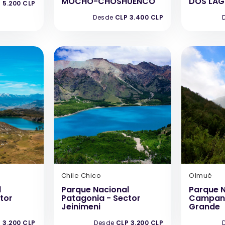
MOCHO-CHOSHUENCO
DOS LA
 5.200 CLP
Desde
CLP 3.400 CLP
Chile Chico
Olmué
l
Parque Nacional
Parque N
tor
Patagonia - Sector
Campana
Jeinimeni
Grande
 3.200 CLP
Desde
CLP 3.200 CLP